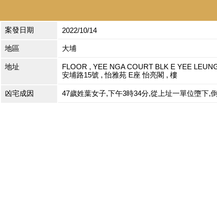
案發日期
2022/10/14
地區
大埔
地址
FLOOR , YEE NGA COURT BLK E YEE LEUNG 
安埔路15號 , 怡雅苑 E座 怡亮閣 , 樓
凶宅成因
47歲姓葉女子,下午3時34分,從上址一單位墮下