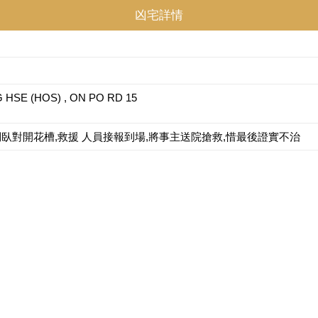
凶宅詳情
HSE (HOS) , ON PO RD 15
,倒臥對開花槽,救援 人員接報到場,將事主送院搶救,惜最後證實不治