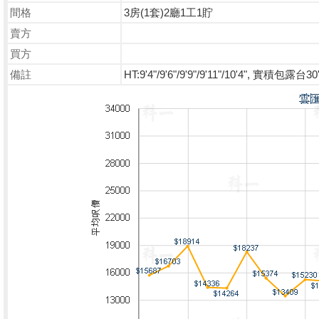
間格
3房(1套)2廳1工1貯
賣方
買方
備註
HT:9'4"/9'6"/9'9"/9'11"/10'4", 實積包露台30