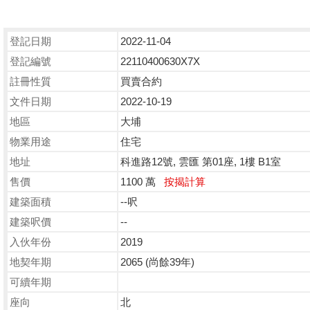
登記日期
2022-11-04
登記編號
22110400630X7X
註冊性質
買賣合約
文件日期
2022-10-19
地區
大埔
物業用途
住宅
地址
科進路12號, 雲匯 第01座, 1樓 B1室
售價
1100 萬
按揭計算
建築面積
--呎
建築呎價
--
入伙年份
2019
地契年期
2065 (尚餘39年)
可續年期
座向
北