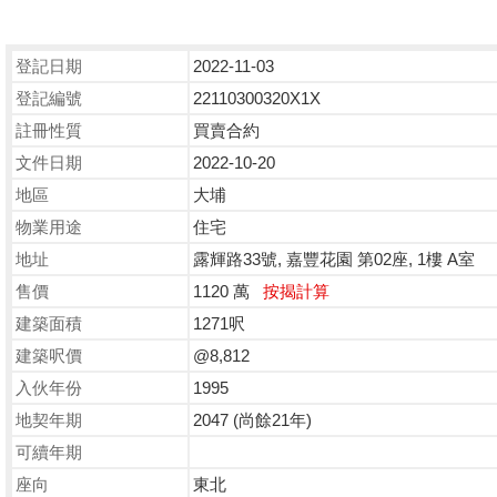
登記日期
2022-11-03
登記編號
22110300320X1X
註冊性質
買賣合約
文件日期
2022-10-20
地區
大埔
物業用途
住宅
地址
露輝路33號, 嘉豐花園 第02座, 1樓 A室
售價
1120 萬
按揭計算
建築面積
1271呎
建築呎價
@8,812
入伙年份
1995
地契年期
2047 (尚餘21年)
可續年期
座向
東北